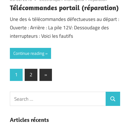
Télécommandes portail (réparation)
Une des 4 télécommandes défectueuses au départ :
Ouverte : Arrière : La pile 12V: Dessoudage des
interrupteurs : Voici les fautifs
Continue reading
Pagination
Next
1
2
»
Posts
des
publications
Search
Search
for:
Articles récents