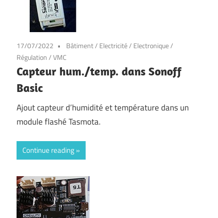
17/07/2022
Bâtiment
/
Electricité
/
Electronique
/
Régulation
/
VMC
Capteur hum./temp. dans Sonoff
Basic
Ajout capteur d’humidité et température dans un
module flashé Tasmota.
Continue reading