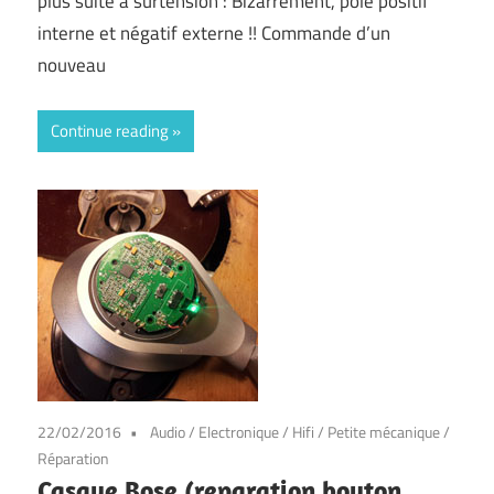
plus suite à surtension : Bizarrement, pole positif
interne et négatif externe !! Commande d’un
nouveau
Continue reading
22/02/2016
Audio
/
Electronique
/
Hifi
/
Petite mécanique
/
Réparation
Casque Bose (reparation bouton