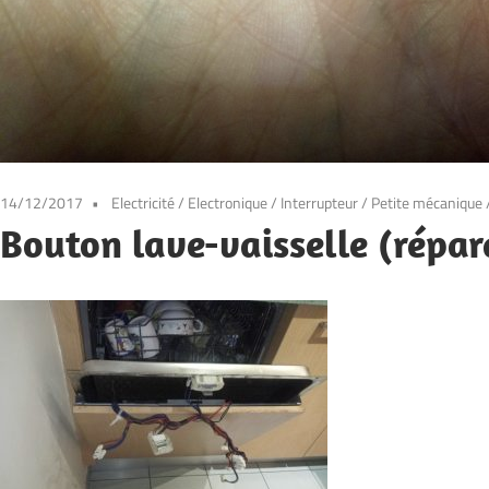
14/12/2017
Electricité
/
Electronique
/
Interrupteur
/
Petite mécanique
Bouton lave-vaisselle (répar