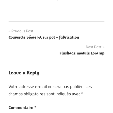
Navigation
Previous Post
Couvercle piège FA sur pot – fabrication
de
Next Post
l’article
Flashage module LoraTap
Leave a Reply
Votre adresse e-mail ne sera pas publiée.
Les
champs obligatoires sont indiqués avec
*
Commentaire
*