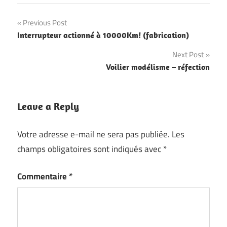
Navigation
Previous Post
Interrupteur actionné à 10000Km! (fabrication)
de
Next Post
l’article
Voilier modélisme – réfection
Leave a Reply
Votre adresse e-mail ne sera pas publiée.
Les
champs obligatoires sont indiqués avec
*
Commentaire
*