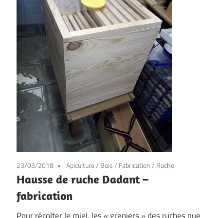
23/03/2018
Apiculture
/
Bois
/
Fabrication
/
Ruche
Hausse de ruche Dadant –
fabrication
Pour récolter le miel, les « greniers » des ruches que