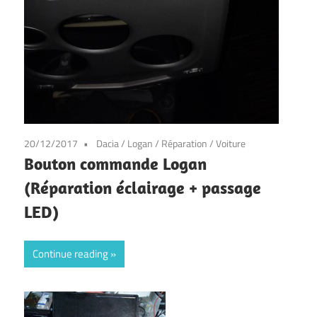
20/12/2017
Dacia
/
Logan
/
Réparation
/
Voiture
Bouton commande Logan
(Réparation éclairage + passage
LED)
Continue reading