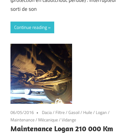
(protection en caoutchouc perdue) : Interrupteur
sorti de son
Continue reading
06/05/2016
Dacia
/
Filtre
/
Gasoil
/
Huile
/
Logan
/
Maintenance
/
Mécanique
/
Vidange
Maintenance Logan 210 000 Km