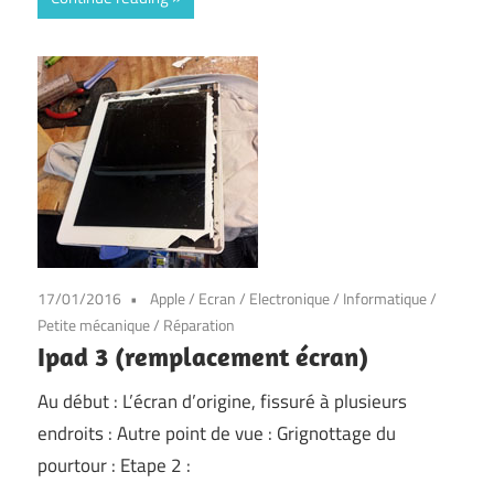
17/01/2016
Apple
/
Ecran
/
Electronique
/
Informatique
/
Petite mécanique
/
Réparation
Ipad 3 (remplacement écran)
Au début : L’écran d’origine, fissuré à plusieurs
endroits : Autre point de vue : Grignottage du
pourtour : Etape 2 :