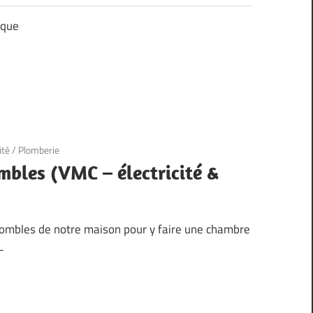
ique
ité
/
Plomberie
les (VMC – électricité &
ombles de notre maison pour y faire une chambre
–