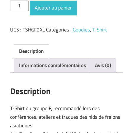
quantité
Ajouter au panier
de
T-
UGS :
TSHGF2XL
Catégories :
Goodies
,
T-Shirt
Shirt
Groupe
F
Description
Informations complémentaires
Avis (0)
Description
T-Shirt du groupe F, recommandé lors des
conférences, ateliers et traques des nids de frelons
asiatiques.