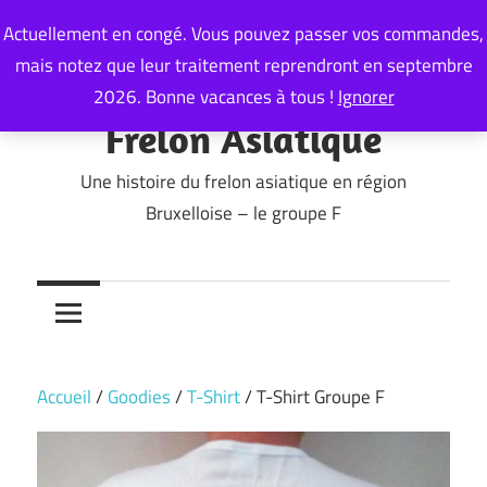
Skip
Actuellement en congé. Vous pouvez passer vos commandes,
to
mais notez que leur traitement reprendront en septembre
content
2026. Bonne vacances à tous !
Ignorer
Frelon Asiatique
Une histoire du frelon asiatique en région
Bruxelloise – le groupe F
Accueil
/
Goodies
/
T-Shirt
/ T-Shirt Groupe F