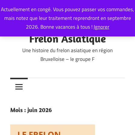
Skip
Actuellement en congé. Vous pouvez passer vos commandes,
to
mais notez que leur traitement reprendront en septembre
content
2026. Bonne vacances à tous !
Ignorer
Frelon Asiatique
Une histoire du frelon asiatique en région
Bruxelloise – le groupe F
Mois :
juin 2026