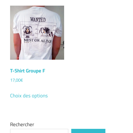
T-Shirt Groupe F
17,00
€
Ce
Choix des options
produit
a
plusieurs
Rechercher
variations.