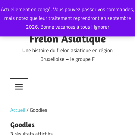
Skip
Actuellement en congé. Vous pouvez passer vos commandes,
to
mais notez que leur traitement reprendront en septembre
content
2026. Bonne vacances à tous !
Ignorer
Frelon Asiatique
Une histoire du frelon asiatique en région
Bruxelloise – le groupe F
Accueil
/ Goodies
Goodies
3 résultats affichés