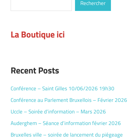
Les
Rechercher
options
peuvent
être
La Boutique ici
choisies
sur
la
page
Recent Posts
du
produit
Conférence – Saint Gilles 10/06/2026 19h30
Conférence au Parlement Bruxellois – Février 2026
Uccle – Soirée d’information – Mars 2026
Auderghem – Séance d’information février 2026
Bruxelles ville – soirée de lancement du piégeage