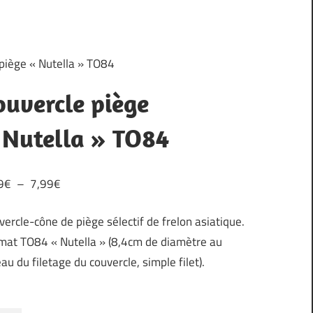
piège « Nutella » TO84
ouvercle piège
 Nutella » TO84
Plage
9
€
–
7,99
€
de
vercle-cône de piège sélectif de frelon asiatique.
prix :
mat TO84 « Nutella » (8,4cm de diamètre au
6,99€
au du filetage du couvercle, simple filet).
à
7,99€