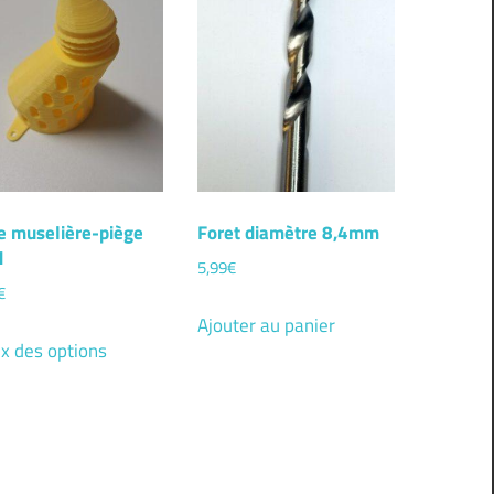
e muselière-piège
Foret diamètre 8,4mm
d
5,99
€
€
Ajouter au panier
Ce
x des options
produit
a
plusieurs
variations.
Les