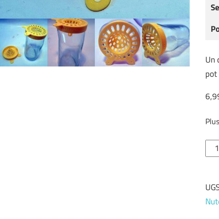
Se
Po
Un 
pot 
6,9
Plu
qua
de
Cou
UGS
piè
Nut
"Nut
TO