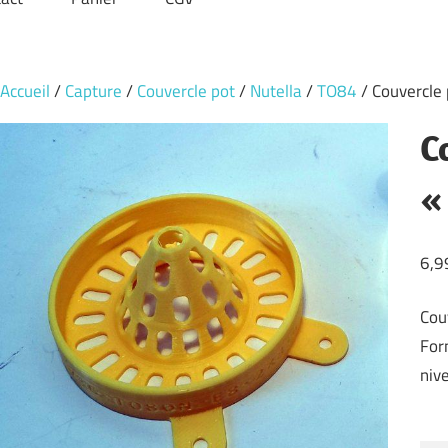
Accueil
/
Capture
/
Couvercle pot
/
Nutella
/
TO84
/ Couvercle 
C
«
6,9
Cou
For
nive