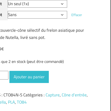
t
t
Effacer
couvercle-cône sélectif du frelon asiatique pour
de Nutella, livré sans pot.
9
€
s que 2 en stock (peut être commandé)
ntité
Ajouter au panier
vercle
 :
CTO84N-S
Catégories :
Capture
,
Cône d'entrée
,
ge
ella
,
PLA
,
TO84
ella"
84