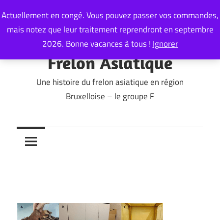
Skip
Actuellement en congé. Vous pouvez passer vos commandes,
to
mais notez que leur traitement reprendront en septembre
content
2026. Bonne vacances à tous !
Ignorer
Frelon Asiatique
Une histoire du frelon asiatique en région
Bruxelloise – le groupe F