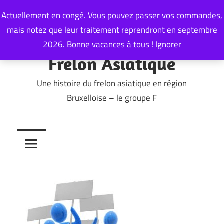
Skip
Actuellement en congé. Vous pouvez passer vos commandes,
to
mais notez que leur traitement reprendront en septembre
content
2026. Bonne vacances à tous !
Ignorer
Frelon Asiatique
Une histoire du frelon asiatique en région
Bruxelloise – le groupe F