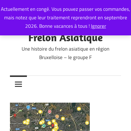
Skip
Actuellement en congé. Vous pouvez passer vos commandes,
to
mais notez que leur traitement reprendront en septembre
content
2026. Bonne vacances à tous !
Ignorer
Frelon Asiatique
Une histoire du frelon asiatique en région
Bruxelloise – le groupe F