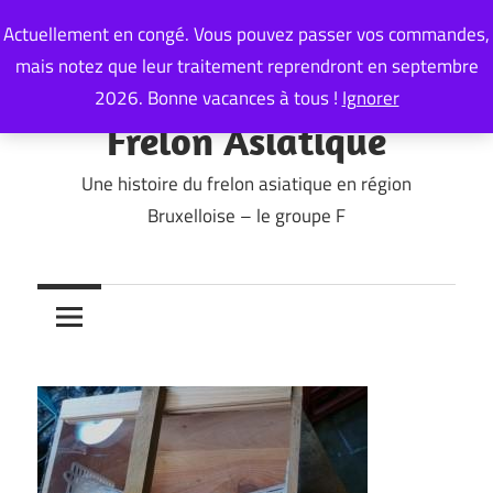
Skip
Actuellement en congé. Vous pouvez passer vos commandes,
to
mais notez que leur traitement reprendront en septembre
content
2026. Bonne vacances à tous !
Ignorer
Frelon Asiatique
Une histoire du frelon asiatique en région
Bruxelloise – le groupe F