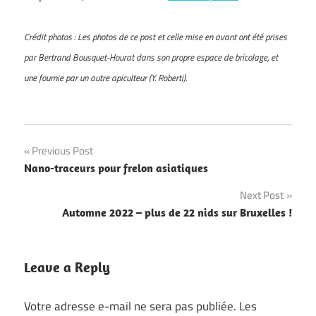
Crédit photos : Les photos de ce post et celle mise en avant ont été prises
par Bertrand Bousquet-Hourat dans son propre espace de bricolage, et
une fournie par un autre apiculteur (Y. Roberti).
Navigation
Previous Post
Nano-traceurs pour frelon asiatiques
de
Next Post
l’article
Automne 2022 – plus de 22 nids sur Bruxelles !
Leave a Reply
Votre adresse e-mail ne sera pas publiée.
Les