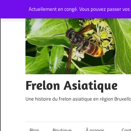
Skip
Actuellement en congé. Vous pouvez passer vos
to
content
Frelon Asiatique
Une histoire du frelon asiatique en région Bruxell
Blog
Boutique
À propos…
Cont