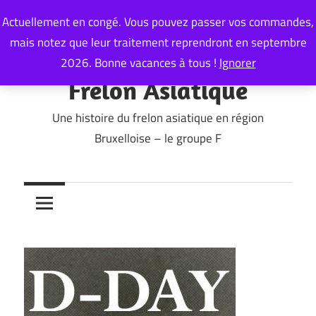
Skip
Actuellement en congé. Vous pouvez passer vos commandes,
to
mais notez que leur traitement reprendront en septembre
content
2026. Bonne vacances à tous !
Ignorer
Frelon Asiatique
Une histoire du frelon asiatique en région
Bruxelloise – le groupe F