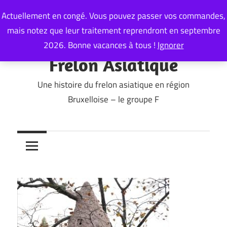
Skip
Actuellement en congé. Vous pouvez passer vos commandes,
to
mais notez que leur traitement reprendront en septembre
content
2026. Bonne vacances à tous !
Ignorer
Frelon Asiatique
Une histoire du frelon asiatique en région
Bruxelloise – le groupe F