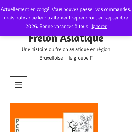
Skip
Actuellement en congé. Vous pouvez passer vos commandes,
to
mais notez que leur traitement reprendront en septembre
content
2026. Bonne vacances à tous !
Ignorer
Frelon Asiatique
Une histoire du frelon asiatique en région
Bruxelloise – le groupe F