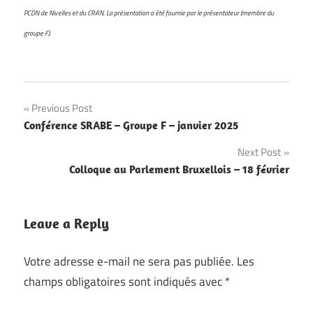
PCDN de Nivelles et du CRAN. La présentation a été fournie par le présentateur (membre du
groupe F).
Navigation
Previous Post
Conférence SRABE – Groupe F – janvier 2025
de
Next Post
l’article
Colloque au Parlement Bruxellois – 18 février
Leave a Reply
Votre adresse e-mail ne sera pas publiée.
Les
champs obligatoires sont indiqués avec
*