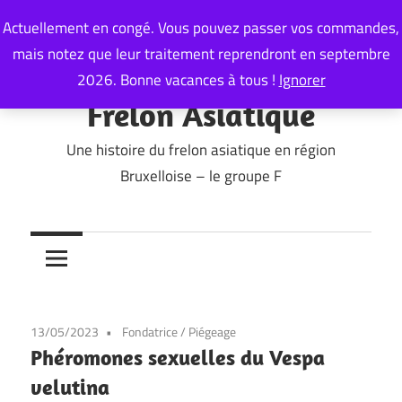
Skip
Actuellement en congé. Vous pouvez passer vos commandes,
to
mais notez que leur traitement reprendront en septembre
content
2026. Bonne vacances à tous !
Ignorer
Frelon Asiatique
Une histoire du frelon asiatique en région
Bruxelloise – le groupe F
13/05/2023
Fondatrice
/
Piégeage
Phéromones sexuelles du Vespa
velutina