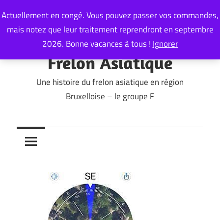
Skip
Actuellement en congé. Vous pouvez passer vos commandes,
to
mais notez que leur traitement reprendront en septembre
content
2026. Bonne vacances à tous !
Ignorer
Frelon Asiatique
Une histoire du frelon asiatique en région
Bruxelloise – le groupe F