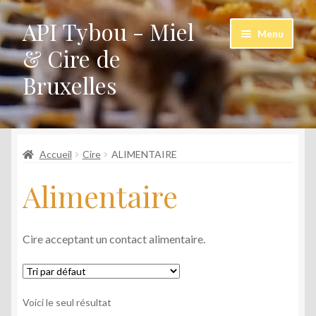
API Tybou - Miel
Aller
Aller
Menu
à
au
& Cire de
la
contenu
Bruxelles
navigation
Accueil
Accueil
Cire
ALIMENTAIRE
Mon compte
Alimentaire
Newsletter
Contact
Cire acceptant un contact alimentaire.
CGV
Voici le seul résultat
À propos…