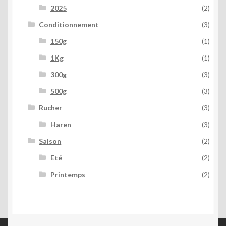
2025
(2)
Conditionnement
(3)
150g
(1)
1Kg
(1)
300g
(3)
500g
(3)
Rucher
(3)
Haren
(3)
Saison
(2)
Eté
(2)
Printemps
(2)