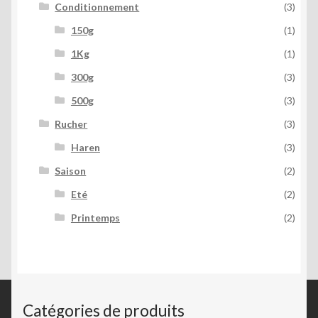
Conditionnement
(3)
150g
(1)
1Kg
(1)
300g
(3)
500g
(3)
Rucher
(3)
Haren
(3)
Saison
(2)
Eté
(2)
Printemps
(2)
Catégories de produits