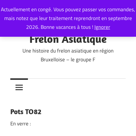
Skip
Actuellement en congé. Vous pouvez passer vos commandes,
to
mais notez que leur traitement reprendront en septembre
content
2026. Bonne vacances à tous !
Ignorer
Frelon Asiatique
Une histoire du frelon asiatique en région
Bruxelloise – le groupe F
Pots TO82
En verre :